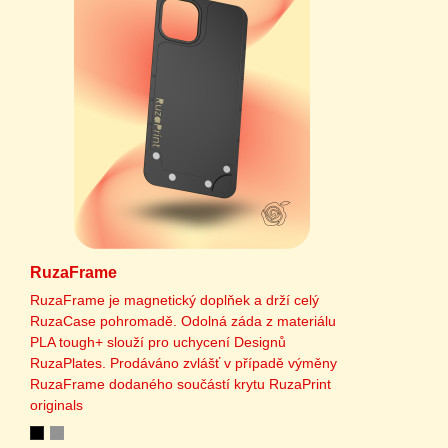
RuzaFrame
RuzaFrame je magnetický doplňek a drží celý
RuzaCase pohromadě. Odolná záda z materiálu
PLA tough+ slouží pro uchycení Designů
RuzaPlates. Prodáváno zvlášť v případě výměny
RuzaFrame dodaného součástí krytu RuzaPrint
originals