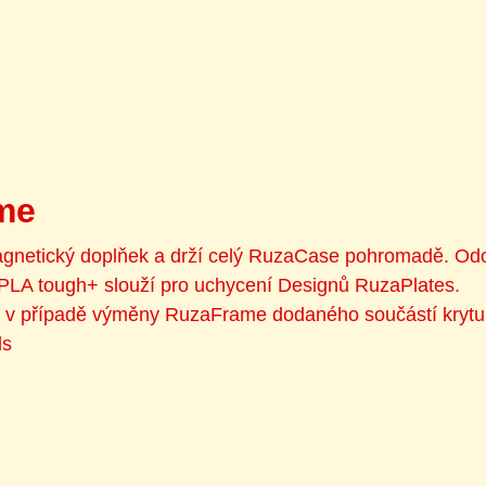
me
gnetický doplňek a drží celý RuzaCase pohromadě. Od
 PLA tough+ slouží pro uchycení Designů RuzaPlates.
ť v případě výměny RuzaFrame dodaného součástí krytu
ls