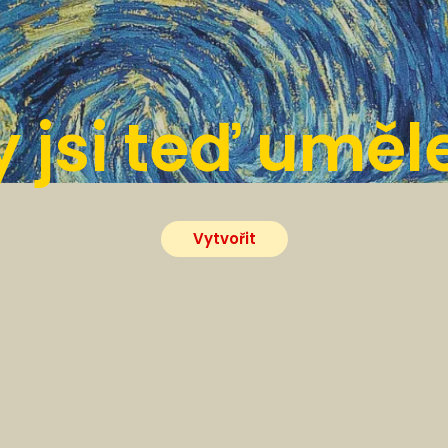
y jsi teď uměl
Vytvořit