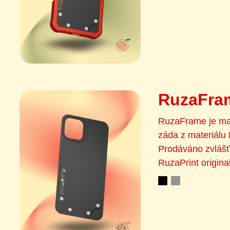
RuzaFra
RuzaFrame je ma
záda z materiálu
Prodáváno zvláš
RuzaPrint origina