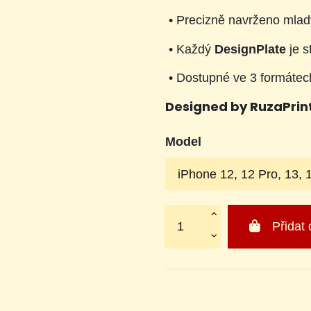
•
Precizně navrženo mladý
•
Každý
DesignPlate
je s
•
Dostupné ve 3 formátec
Designed by RuzaPrint
Model
Přidat