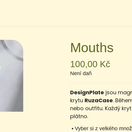
Mouths
100,00 Kč
Není daň
DesignPlate
jsou magn
krytu
RuzaCase
. Během
nebo outfitu. Každý kryt
plátno.
•
Vyber si z velkého množ