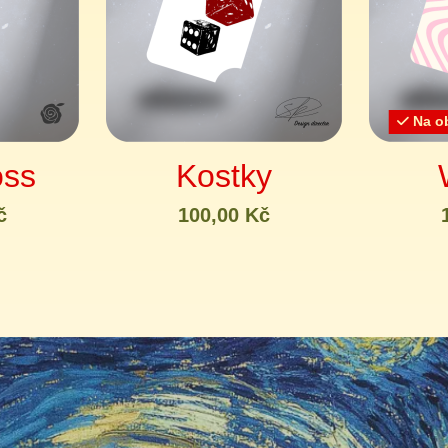
Na ob
oss
Kostky
č
100,00 Kč