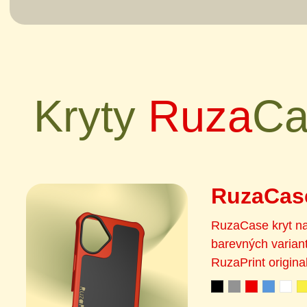
Kryty
Ruza
Ca
RuzaCas
RuzaCase kryt na
barevných variant
RuzaPrint origina