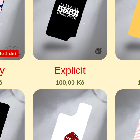
o 3 dní
y
Explicit
č
100,00 Kč