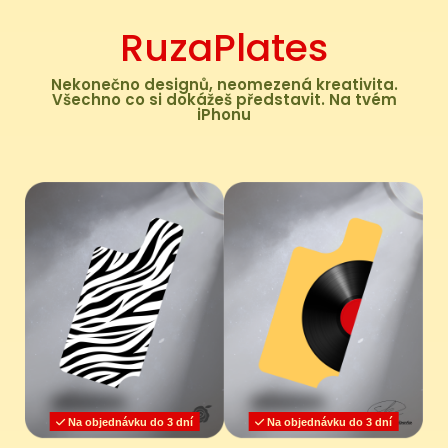
RuzaPlates
Nekonečno designů, neomezená kreativita.
Všechno co si dokážeš představit. Na tvém
iPhonu
Na objednávku do 3 dní
Na objednávku do 3 dní